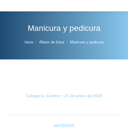
Manicura y pedicura
Estás aquí:
Inicio
Álbum de fotos
Manicura y pedicura
Categoría:
Cartera
21 de enero de 2020
Navegación
entre
ANTERIOR