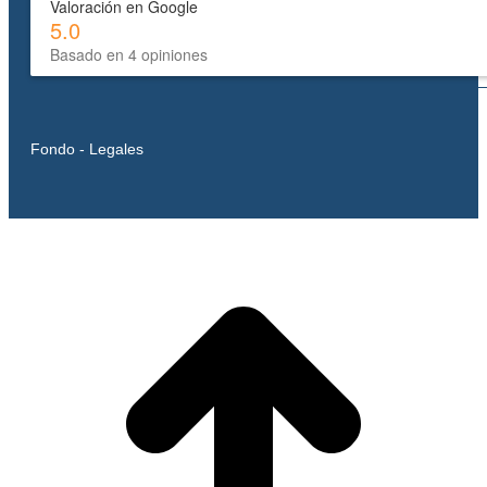
Valoración en Google
5.0
Basado en 4 opiniones
Fondo - Legales
I
T