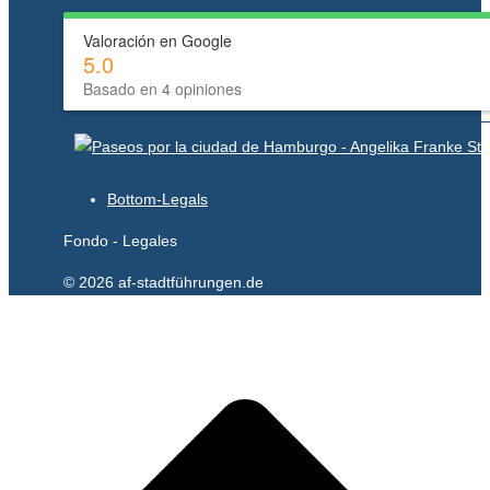
Valoración en Google
5.0
Basado en 4 opiniones
Bottom-Legals
Fondo - Legales
© 2026 af-stadtführungen.de
I
T