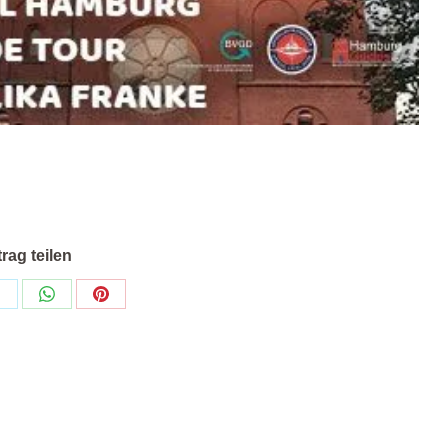
trag teilen
eilen
Teilen
Teilen
uf
auf
auf
k
X
WhatsApp
Pinterest